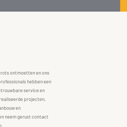
trots ontmoetten en ons
professionals hebben een
betrouwbare service en
realiseerde projecten,
aanbouw en
ie en neem gerust contact
n.