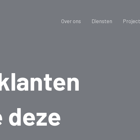
Over ons
Diensten
Projec
klanten
 deze